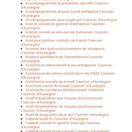
Brioude, Puy de Dome, Auvergne
|
Cabinet santé au travail,
Accompagnement et prévention des RPS Cournon-
organisation, qualité de vie au travail à Issoire, Clermont
d'Auvergne
Ferrand, Auvergne
|
Cabinet conseil aux entreprises,
Accompagnement et suivi social entreprise Cournon-
ressources humaines, management, qualité de vie au travail,
d'Auvergne
santé au travail à Clermont Ferrand
|
Aide et conseil en
Accompagnement pour projet qvt Cournon-d'Auvergne
gestion d'entreprise et tpe pme par cabinet d'audit social et de
Aide et conseil en gestion d'entreprise Cournon-
conseil à Clermont-Ferrand
|
Service social entreprise Issoire,
d'Auvergne
Brioude, Puy de Dome, Clermont Ferrand, Auvergne
|
Cabinet
Aide et conseil en ressources humaines Cournon-
d'audit social et de conseil pour la formation des salariés et
d'Auvergne
managers à Issoire
|
Assistante sociale entreprise Issoire,
Aide pour gestion contrats de travail Cournon-
Brioude, Puy de Dome, Haute-Loire, Clermont-Ferrand, Auvergne
d'Auvergne
|
Cabinet conseil en Qualité de Vie au Travail (QVT)
|
Analyse des dysfonctionnements en entreprise
Assistante administrative Issoire, Brioude, Clermont-Ferrand,
Cournon-d'Auvergne
Auvergne, Puy de Dome
|
Audit qualité de vie au travail Issoire
Analyse qualitative de l'absentéisme Cournon-
/ Clermont Ferrand / Brioude / Auvergne
|
Cabinet conseil aux
d'Auvergne
entreprises, ressources humaines, management, Clermont
Assistance administrative aux entreprises Cournon-
Ferrand, Auvergne, Puy de Dôme, Issoire
|
Cabinet d’audit
d'Auvergne
social, aide aux entreprise et organisme de formation continue
Assistance de service social dans les ESMS Cournon-
en développement des compétences en Auvergne
|
Formation
d'Auvergne
premiers secours en santé mentale puy de dome
|
Cabinet
Assistance sociale du travail Cournon-d'Auvergne
santé au travail, organisation, qualité de vie au travail
|
Assistant social du travail Cournon-d'Auvergne
Formation premiers secours en santé mentale sur issoire
|
Assistante sociale en établissement médicale
Formation de managers et cadres en Auvergne / Clermont-
Cournon-d'Auvergne
Ferrand / Issoire
|
Audit qualité de vie au travail Issoire /
Audit d'évaluation des risques psychosociaux
Clermont Ferrand / Brioude / Auvergne
|
Prestation de service
Cournon-d'Auvergne
social à Clermont-Ferrand / Issoire / Vichy / Auvergne
|
Suivi
Audit de prévention de risques psychosociaux
social d’entreprise Clermont-Ferrand / Vichy / Issoire / Brioude
Cournon-d'Auvergne
|
Formation continue des salariés par organisme de
Audit et diagnostic de la qvt Cournon-d'Auvergne
formation et formation de préparation à la retraite à Issoire
|
Cabinet audit rh Cournon-d'Auvergne
Cabinet conseil en Qualité de Vie au Travail (QVT) à Issoire,
Cabinet conseil en gestion pour tpe Cournon-
Puy de Dôme, Clermont Ferrand, Auvergne
|
Formation qualité
d'Auvergne
de vie au travail Clermont-Ferrand / Issoire
|
Cabinet conseil
Cabinet d'audit et de conseil Cournon-d'Auvergne