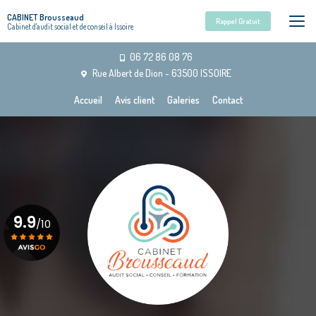
Aller
CABINET Brousseaud
au
Rappel Gratuit
Cabinet d'audit social et de conseil à Issoire
contenu
principal
06 72 86 08 76
Rue Albert de Dion - 63500 ISSOIRE
Navigation secondaire
Accueil
Avis client
Galeries
Contact
9.9
/10
Voir le certificat