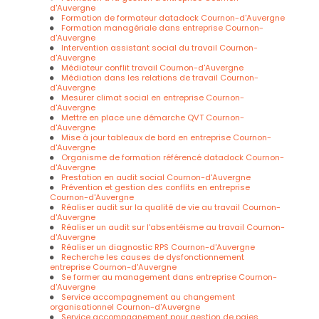
d'Auvergne
Formation de formateur datadock Cournon-d'Auvergne
Formation managériale dans entreprise Cournon-
d'Auvergne
Intervention assistant social du travail Cournon-
d'Auvergne
Médiateur conflit travail Cournon-d'Auvergne
Médiation dans les relations de travail Cournon-
d'Auvergne
Mesurer climat social en entreprise Cournon-
d'Auvergne
Mettre en place une démarche QVT Cournon-
d'Auvergne
Mise à jour tableaux de bord en entreprise Cournon-
d'Auvergne
Organisme de formation référencé datadock Cournon-
d'Auvergne
Prestation en audit social Cournon-d'Auvergne
Prévention et gestion des conflits en entreprise
Cournon-d'Auvergne
Réaliser audit sur la qualité de vie au travail Cournon-
d'Auvergne
Réaliser un audit sur l'absentéisme au travail Cournon-
d'Auvergne
Réaliser un diagnostic RPS Cournon-d'Auvergne
Recherche les causes de dysfonctionnement
entreprise Cournon-d'Auvergne
Se former au management dans entreprise Cournon-
d'Auvergne
Service accompagnement au changement
organisationnel Cournon-d'Auvergne
Service accompagnement pour gestion de paies