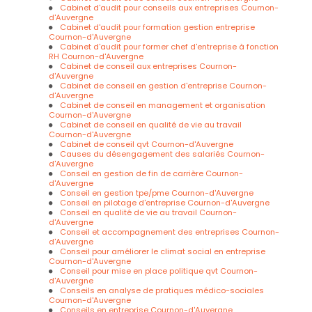
en gestion d’entreprise et formation salariés et manager
Cabinet d'audit pour conseils aux entreprises Cournon-
d'Auvergne
Cabinet d'audit pour formation gestion entreprise
Cournon-d'Auvergne
Cabinet d'audit pour former chef d'entreprise à fonction
RH Cournon-d'Auvergne
Cabinet de conseil aux entreprises Cournon-
d'Auvergne
Cabinet de conseil en gestion d'entreprise Cournon-
d'Auvergne
Cabinet de conseil en management et organisation
Cournon-d'Auvergne
Cabinet de conseil en qualité de vie au travail
Cournon-d'Auvergne
Cabinet de conseil qvt Cournon-d'Auvergne
Causes du désengagement des salariés Cournon-
d'Auvergne
Conseil en gestion de fin de carrière Cournon-
d'Auvergne
Conseil en gestion tpe/pme Cournon-d'Auvergne
Conseil en pilotage d'entreprise Cournon-d'Auvergne
Conseil en qualité de vie au travail Cournon-
d'Auvergne
Conseil et accompagnement des entreprises Cournon-
d'Auvergne
Conseil pour améliorer le climat social en entreprise
Cournon-d'Auvergne
Conseil pour mise en place politique qvt Cournon-
d'Auvergne
Conseils en analyse de pratiques médico-sociales
Cournon-d'Auvergne
Conseils en entreprise Cournon-d'Auvergne