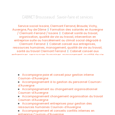
CABINET Brousseaud : Savoir-faire et services
Service social Issoire, Clermont Ferrand, Brioude, Vichy,
Auvergne, Puy de Dôme
|
Formation des salariés en Auvergne
/ Clermont-Ferrand / Issoire
|
Cabinet santé au travail,
organisation, qualité de vie au travail, intervention en
entreprise suite au harcèlement ou climat social dégradé à
Clermont-Ferrand
|
Cabinet conseil aux entreprises,
ressources humaines, management, qualité de vie au travail,
santé au travail Clermont Ferrand
|
Cabinet conseil aux
entreprises, ressources humaines, management, qualité de vie
au travail, santé au travail
|
Cabinet d’audit social et
formation Auvergne
|
Formations salariés et managers santé
au travail
|
Assistante sociale Issoire, Brioude, Clermont-
Ferrand, Puy de Dome, Auvergne
|
Formation premiers secours
en santé mentale (Pssm) Auvergne
|
Cabinet conseil en
Accompagne paie et conseil pour gestion interne
gestion, conseil d’entreprise et audit, organisme de formation
Cournon-d'Auvergne
salariés et manager à Cournon-d'auvergne
|
Formations
Accompagnement à la gestion du personnel Cournon-
salariés et managers santé au travail, communication, climat
d'Auvergne
social et bien être au travail à Issoire
|
Trouver un cabinet
Accompagnement au changement organisationnel
d'audit social et de conseil en entreprise pour la médiation
Cournon-d'Auvergne
des tensions entre salariés à Issoire
|
Cabinet conseil
Accompagnement changement organisation du travail
spécialisé en Qualité de Vie et conditions au Travail (QVCT) et
Cournon-d'Auvergne
en organisation du travail à Vichy
|
Formation premiers
Accompagnement entreprises pour gestion des
secours en santé mentale sur clermont ferrand
|
Qualité de
ressources humaines Cournon-d'Auvergne
Vie au Travail Auvergne : Clermont-Ferrand/ Issoire / Brioude /
Accompagnement et conseils conflits internes en
Vichy
|
Assistante comptable, Issoire, Clermont-Ferrand,
entreprise Cournon-d'Auvergne