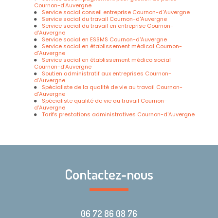
Cournon-d'Auvergne
Service social conseil entreprise Cournon-d'Auvergne
Service social du travail Cournon-d'Auvergne
Service social du travail en entreprise Cournon-
d'Auvergne
Service social en ESSMS Cournon-d'Auvergne
Service social en établissement médical Cournon-
d'Auvergne
Service social en établissement médico social
Cournon-d'Auvergne
Soutien administratif aux entreprises Cournon-
d'Auvergne
Spécialiste de la qualité de vie au travail Cournon-
d'Auvergne
Spécialiste qualité de vie au travail Cournon-
d'Auvergne
Tarifs prestations administratives Cournon-d'Auvergne
Contactez-nous
06 72 86 08 76