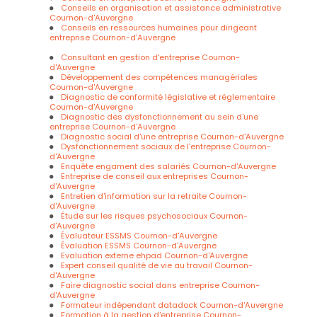
Conseils en organisation et assistance administrative
Cournon-d'Auvergne
Conseils en ressources humaines pour dirigeant
entreprise Cournon-d'Auvergne
Consultant en gestion d'entreprise Cournon-
d'Auvergne
Développement des compétences managériales
Cournon-d'Auvergne
Diagnostic de conformité législative et réglementaire
Cournon-d'Auvergne
Diagnostic des dysfonctionnement au sein d'une
entreprise Cournon-d'Auvergne
Diagnostic social d'une entreprise Cournon-d'Auvergne
Dysfonctionnement sociaux de l'entreprise Cournon-
d'Auvergne
Enquête engament des salariés Cournon-d'Auvergne
Entreprise de conseil aux entreprises Cournon-
d'Auvergne
Entretien d'information sur la retraite Cournon-
d'Auvergne
Étude sur les risques psychosociaux Cournon-
d'Auvergne
Évaluateur ESSMS Cournon-d'Auvergne
Évaluation ESSMS Cournon-d'Auvergne
Evaluation externe ehpad Cournon-d'Auvergne
Expert conseil qualité de vie au travail Cournon-
d'Auvergne
Faire diagnostic social dans entreprise Cournon-
d'Auvergne
Formateur indépendant datadock Cournon-d'Auvergne
Formation à la gestion d'entreprise Cournon-