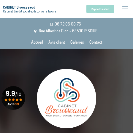
Aller
CABINET Brousseaud
au
Rappel Gratuit
Cabinet d'audit social et de conseil à Issoire
contenu
principal
06 72 86 08 76
Rue Albert de Dion - 63500 ISSOIRE
Navigation secondaire
Accueil
Avis client
Galeries
Contact
9.9
/10
Voir le certificat