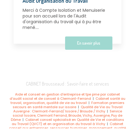
Audit Organisation du Travail
Merci à Compte Isolation et Menuiserie
pour son accueil lors de l'Audit
d'organisation du travail qui à pu être
mené....
En savoir plus
CABINET Brousseaud : Savoir-faire et services
Aide et conseil en gestion d'entreprise et tpe pme par cabinet
d'audit social et de conseil à Clermont-Ferrand
|
Cabinet santé au
travail, organisation, qualité de vie au travail
|
Formation premiers
secours en santé mentale sur issoire
|
Qualité de Vie au Travail
Auvergne : Clermont-Ferrand/ Issoire / Brioude / Vichy
|
Service
social Issoire, Clermont Ferrand, Brioude, Vichy, Auvergne, Puy de
Dôme
|
Cabinet conseil spécialisé en Qualité de Vie et conditions
au Travail (QVCT) et en organisation du travail à Vichy
|
Cabinet
conseil aux entreprises, ressources humaines, management, qualité
de vie au travail, santé au travail Clermont Ferrand
|
Formation de