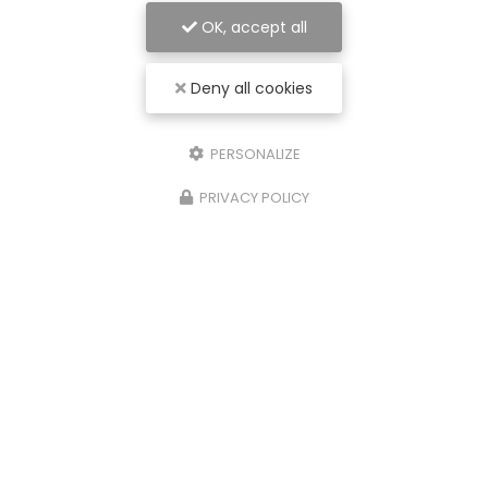
OK, accept all
Deny all cookies
Plus de 15 ans d'expérience
dans la prestation
et la législation sociale
PERSONALIZE
Plus de 7 ans
dans l'audit social
PRIVACY POLICY