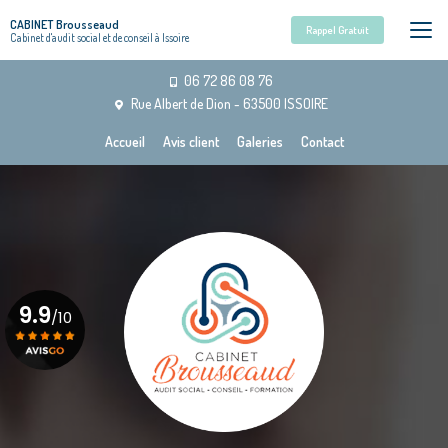
Aller
CABINET Brousseaud
au
Rappel Gratuit
Cabinet d'audit social et de conseil à Issoire
contenu
principal
06 72 86 08 76
Rue Albert de Dion - 63500 ISSOIRE
Navigation secondaire
Accueil
Avis client
Galeries
Contact
9.9
/10
Voir le certificat