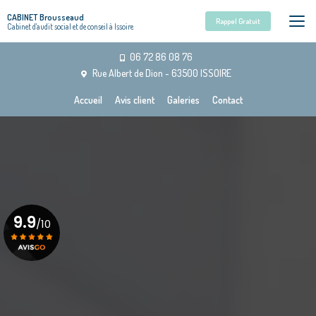
Aller
CABINET Brousseaud
au
Rappel Gratuit
Cabinet d'audit social et de conseil à Issoire
contenu
principal
06 72 86 08 76
Rue Albert de Dion - 63500 ISSOIRE
Navigation secondaire
Accueil
Avis client
Galeries
Contact
9.9
/10
Voir le certificat