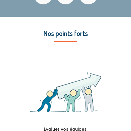
(Pssm) Auvergne
|
Qualité de Vie au Travail Auvergne : Clermont-
Ferrand/ Issoire / Brioude / Vichy
|
Cabinet d’audit social et
formation Auvergne
|
Cabinet conseil aux entreprises, ressources
humaines, management, Clermont Ferrand, Auvergne, Puy de Dôme,
Issoire
|
Cabinet d'audit social et de conseil pour la formation des
salariés et managers à Issoire
|
Formations salariés et managers
santé au travail
|
Suivi social d’entreprise Clermont-Ferrand / Vichy
Nos points forts
/ Issoire / Brioude
|
Formation premiers secours en santé mentale
puy de dome
|
Cabinet conseil en gestion, conseil d’entreprise et
audit, organisme de formation salariés et manager à Cournon-
d'auvergne
|
Cabinet d’audit social, aide aux entreprise et
organisme de formation continue en développement des
compétences en Auvergne
|
Cabinet conseil en Qualité de Vie au
Travail (QVT) à Issoire, Puy de Dôme, Clermont Ferrand, Auvergne
|
Formation premiers secours en santé mentale sur clermont ferrand
|
Assistante sociale Issoire, Brioude, Clermont-Ferrand, Puy de
Dome, Auvergne
Évaluez vos équipes,