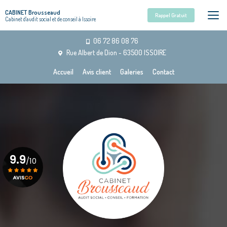
Aller
CABINET Brousseaud
au
Rappel Gratuit
Cabinet d'audit social et de conseil à Issoire
contenu
principal
06 72 86 08 76
Rue Albert de Dion - 63500 ISSOIRE
Navigation secondaire
Accueil
Avis client
Galeries
Contact
9.9
/10
Voir le certificat