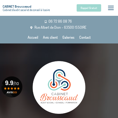
Aller
CABINET Brousseaud
au
Rappel Gratuit
Cabinet d'audit social et de conseil à Issoire
contenu
principal
06 72 86 08 76
Rue Albert de Dion - 63500 ISSOIRE
Navigation secondaire
Accueil
Avis client
Galeries
Contact
9.9
/10
Voir le certificat