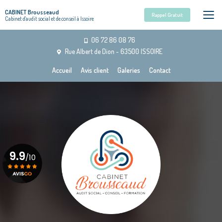
Aller
CABINET Brousseaud
au
Rappel Gratuit
Cabinet d'audit social et de conseil à Issoire
contenu
principal
06 72 86 08 76
Rue Albert de Dion - 63500 ISSOIRE
Navigation secondaire
Accueil
Avis client
Galeries
Contact
9.9
/10
Voir le certificat