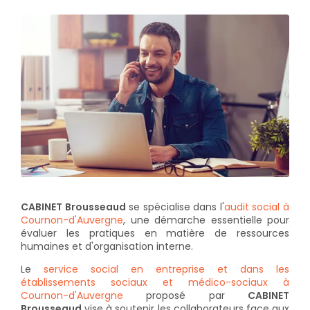
CABINET Brousseaud
se spécialise dans l'
audit social à
Cournon-d'Auvergne
, une démarche essentielle pour
évaluer les pratiques en matière de ressources
humaines et d'organisation interne.
Le
service social en entreprise et dans les
établissements sociaux et médico-sociaux à
Cournon-d'Auvergne
proposé par
CABINET
Brousseaud
vise à soutenir les collaborateurs face aux