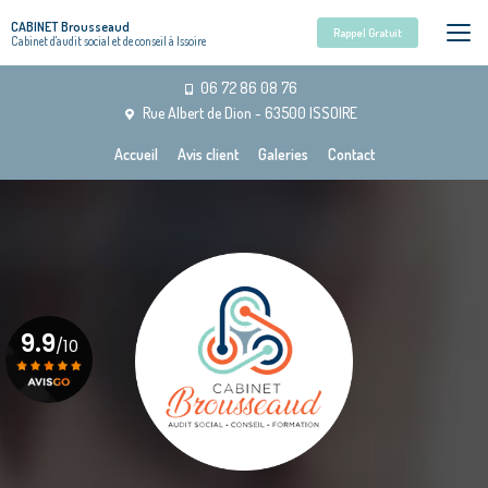
Aller
CABINET Brousseaud
au
Rappel Gratuit
Cabinet d'audit social et de conseil à Issoire
contenu
principal
06 72 86 08 76
Rue Albert de Dion - 63500 ISSOIRE
Navigation secondaire
Accueil
Avis client
Galeries
Contact
9.9
/10
Voir le certificat