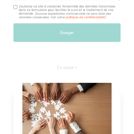
J'autorise ce site à conserver l'ensemble des données transmises
dans ce formulaire pour faciliter le suivi et le traitement de ma
demande.
(Aucune exploitation commerciale ne sera faite des
données conservées. Voir notre
politique de confidentialité
)
En savoir +