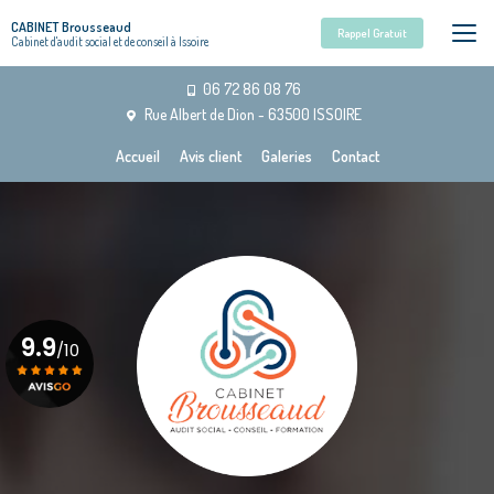
Aller
CABINET Brousseaud
au
Rappel Gratuit
Cabinet d'audit social et de conseil à Issoire
contenu
principal
06 72 86 08 76
Rue Albert de Dion - 63500 ISSOIRE
Navigation secondaire
Accueil
Avis client
Galeries
Contact
9.9
/10
Voir le certificat