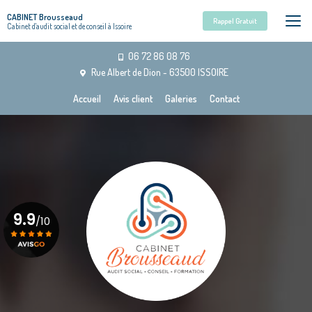
Aller
CABINET Brousseaud
au
Rappel Gratuit
Cabinet d'audit social et de conseil à Issoire
contenu
principal
06 72 86 08 76
Rue Albert de Dion - 63500 ISSOIRE
Navigation secondaire
Accueil
Avis client
Galeries
Contact
9.9
/10
Voir le certificat