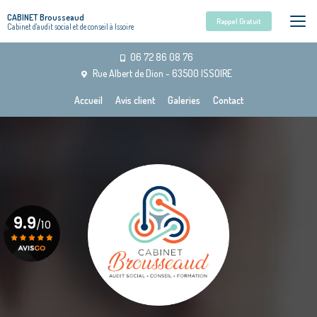
Aller
CABINET Brousseaud
au
Rappel Gratuit
Cabinet d'audit social et de conseil à Issoire
contenu
principal
06 72 86 08 76
Rue Albert de Dion - 63500 ISSOIRE
Navigation secondaire
Accueil
Avis client
Galeries
Contact
9.9
/10
Voir le certificat