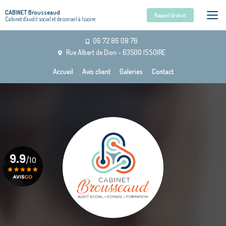
Aller
CABINET Brousseaud
au
Rappel Gratuit
Cabinet d'audit social et de conseil à Issoire
contenu
principal
06 72 86 08 76
Rue Albert de Dion - 63500 ISSOIRE
Navigation secondaire
Accueil
Avis client
Galeries
Contact
9.9
/10
Voir le certificat