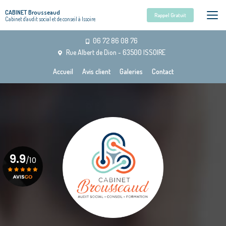
Aller
CABINET Brousseaud
au
Rappel Gratuit
Cabinet d'audit social et de conseil à Issoire
contenu
principal
06 72 86 08 76
Rue Albert de Dion - 63500 ISSOIRE
Navigation secondaire
Accueil
Avis client
Galeries
Contact
9.9
/10
Voir le certificat