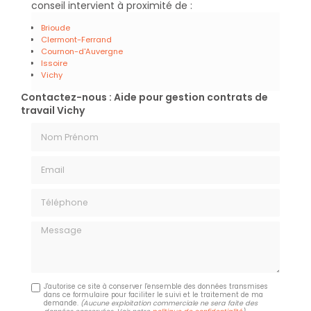
conseil intervient à proximité de :
Brioude
Clermont-Ferrand
Cournon-d'Auvergne
Issoire
Vichy
Contactez-nous : Aide pour gestion contrats de
travail Vichy
Nom Prénom
Email
Téléphone
Message
J'autorise ce site à conserver l'ensemble des données transmises
dans ce formulaire pour faciliter le suivi et le traitement de ma
demande.
(Aucune exploitation commerciale ne sera faite des