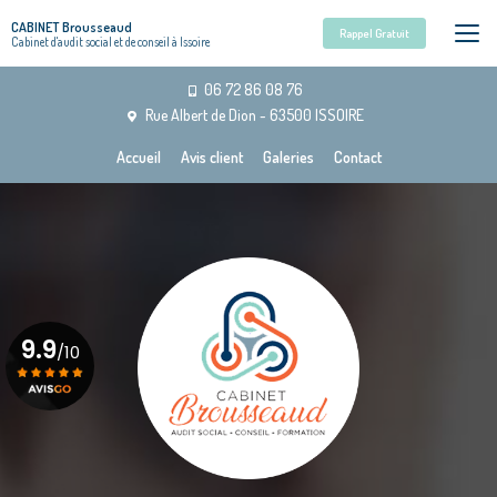
Aller
CABINET Brousseaud
au
Rappel Gratuit
Cabinet d'audit social et de conseil à Issoire
contenu
principal
06 72 86 08 76
Rue Albert de Dion - 63500 ISSOIRE
Navigation secondaire
Accueil
Avis client
Galeries
Contact
9.9
/10
Voir le certificat