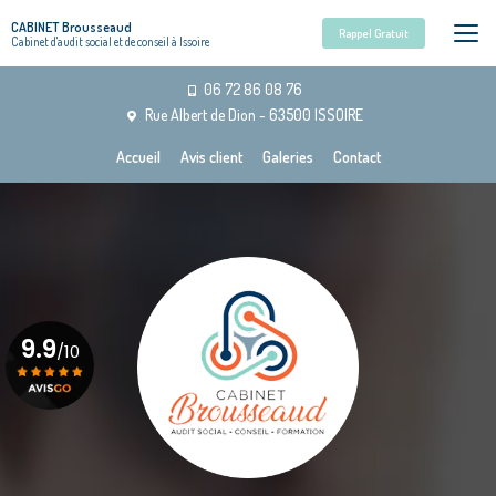
Aller
CABINET Brousseaud
au
Rappel Gratuit
Cabinet d'audit social et de conseil à Issoire
contenu
principal
06 72 86 08 76
Rue Albert de Dion - 63500 ISSOIRE
Navigation secondaire
Accueil
Avis client
Galeries
Contact
9.9
/10
Voir le certificat