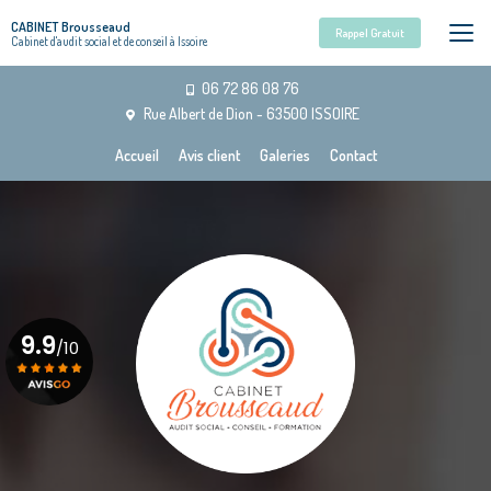
Aller
CABINET Brousseaud
au
Rappel Gratuit
Cabinet d'audit social et de conseil à Issoire
contenu
principal
06 72 86 08 76
Rue Albert de Dion - 63500 ISSOIRE
Navigation secondaire
Accueil
Avis client
Galeries
Contact
9.9
/10
Voir le certificat