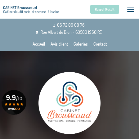
Aller
CABINET Brousseaud
au
Rappel Gratuit
Cabinet d'audit social et de conseil à Issoire
contenu
principal
06 72 86 08 76
Rue Albert de Dion - 63500 ISSOIRE
Navigation secondaire
Accueil
Avis client
Galeries
Contact
9.9
/10
Voir le certificat