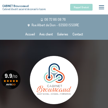
Aller
CABINET Brousseaud
au
Rappel Gratuit
Cabinet d'audit social et de conseil à Issoire
contenu
principal
06 72 86 08 76
Rue Albert de Dion - 63500 ISSOIRE
Navigation secondaire
Accueil
Avis client
Galeries
Contact
9.9
/10
Voir le certificat