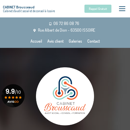
Aller
CABINET Brousseaud
au
Rappel Gratuit
Cabinet d'audit social et de conseil à Issoire
contenu
principal
06 72 86 08 76
Rue Albert de Dion - 63500 ISSOIRE
Navigation secondaire
Accueil
Avis client
Galeries
Contact
9.9
/10
Voir le certificat